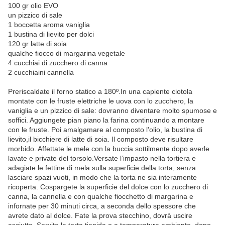
100 gr olio EVO
un pizzico di sale
1 boccetta aroma vaniglia
1 bustina di lievito per dolci
120 gr latte di soia
qualche fiocco di margarina vegetale
4 cucchiai di zucchero di canna
2 cucchiaini cannella
Preriscaldate il forno statico a 180º.In una capiente ciotola
montate con le fruste elettriche le uova con lo zucchero, la
vaniglia e un pizzico di sale: dovranno diventare molto spumose e
soffici. Aggiungete pian piano la farina continuando a montare
con le fruste. Poi amalgamare al composto l'olio, la bustina di
lievito,il bicchiere di latte di soia. Il composto deve risultare
morbido. Affettate le mele con la buccia sottilmente dopo averle
lavate e private del torsolo.Versate l’impasto nella tortiera e
adagiate le fettine di mela sulla superficie della torta, senza
lasciare spazi vuoti, in modo che la torta ne sia interamente
ricoperta. Cospargete la superficie del dolce con lo zucchero di
canna, la cannella e con qualche fiocchetto di margarina e
infornate per 30 minuti circa, a seconda dello spessore che
avrete dato al dolce. Fate la prova stecchino, dovrà uscire