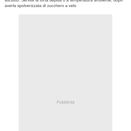
asciutto. Servite la torta tiepida o a temperatura ambiente, dopo
averla spolverizzata di zucchero a velo
Pubblicità