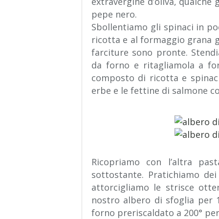
extravergine d’oliva, qualche 
pepe nero.
Sbollentiamo gli spinaci in po
ricotta e al formaggio grana g
farciture sono pronte. Stendi
da forno e ritagliamola a f
composto di ricotta e spinaci
erbe e le fettine di salmone c
Ricopriamo con l’altra pas
sottostante. Pratichiamo dei 
attorcigliamo le strisce otte
nostro albero di sfoglia per 
forno preriscaldato a 200° per