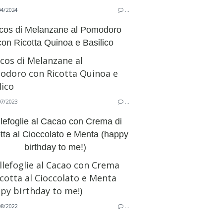
04/2024
…
cos di Melanzane al Pomodoro
con Ricotta Quinoa e Basilico
07/2023
…
llefoglie al Cacao con Crema di
tta al Cioccolato e Menta (happy
birthday to me!)
08/2022
…