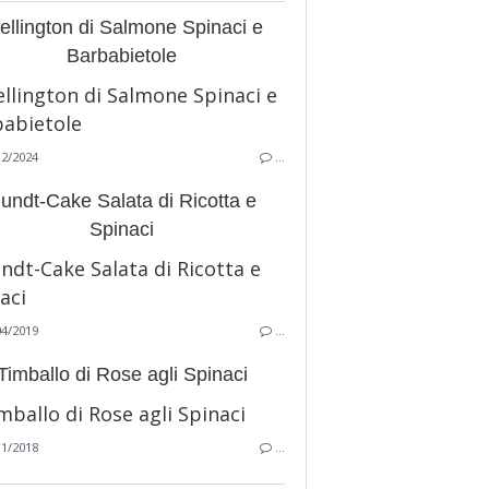
llington di Salmone Spinaci e
Barbabietole
12/2024
…
undt-Cake Salata di Ricotta e
Spinaci
04/2019
…
Timballo di Rose agli Spinaci
11/2018
…