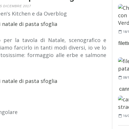
5 DICEMBRE 2017
een's Kitchen e da Overblog
18/
o per la tavola di Natale, scenografico e
filet
iamo farcirlo in tanti modi diversi, io ve lo
tosissime: formaggio alle erbe e salmone
08/
cann
ngolare
16/