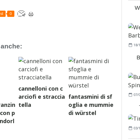
We
st
0
18/
 anche:
B
cannelloni con c
07/
arciofi e straccia
fantasmini di sf
ranzin
tella
oglia e mummie
 con p
di würstel
ndorl
03/