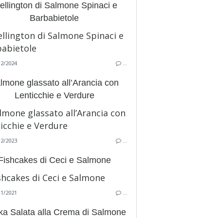
llington di Salmone Spinaci e
Barbabietole
12/2024
…
lmone glassato all’Arancia con
Lenticchie e Verdure
12/2023
…
Fishcakes di Ceci e Salmone
11/2021
…
a Salata alla Crema di Salmone