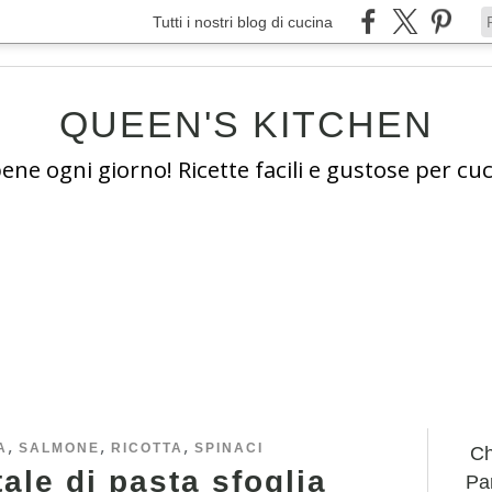
Tutti i nostri blog di cucina
QUEEN'S KITCHEN
e ogni giorno! Ricette facili e gustose per cuc
,
,
,
A
SALMONE
RICOTTA
SPINACI
Ch
tale di pasta sfoglia
Pan