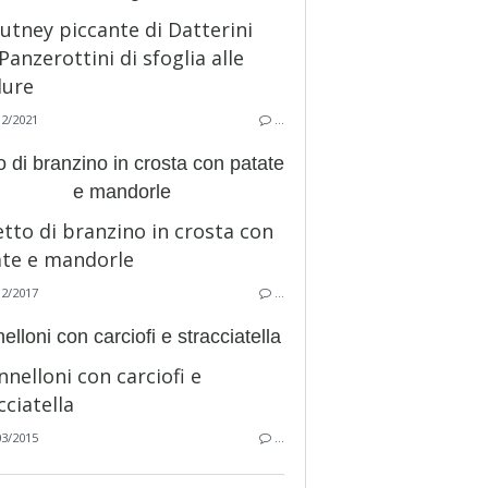
12/2021
…
to di branzino in crosta con patate
e mandorle
12/2017
…
elloni con carciofi e stracciatella
03/2015
…