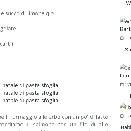
We
 e succo di limone q.b.
ngolare
18/
carti)
Sa
14/
 il formaggio alle erbe con un po’ di latte
13/
condiamo il salmone con un filo di olio
Babk