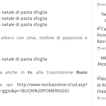
09/
Ta
albero con olive, stelline di peperone e
04/
Mi
Rico
tta anche in
tv
, alla trasmissione
Buon
ata qui
http://www.norbaonline.it/od.asp?
eriggio&pr=BUON%20POMERIGGIO
30/