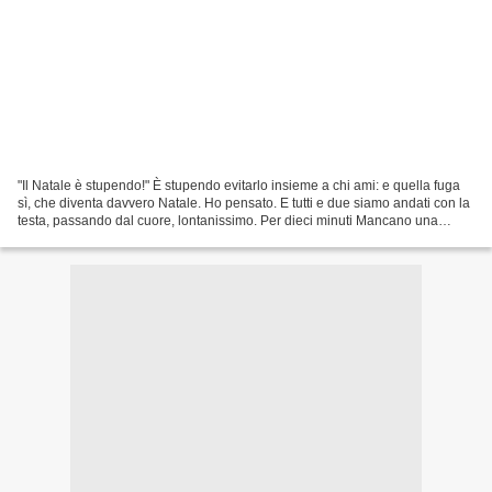
"Il Natale è stupendo!" È stupendo evitarlo insieme a chi ami: e quella fuga
sì, che diventa davvero Natale. Ho pensato. E tutti e due siamo andati con la
testa, passando dal cuore, lontanissimo. Per dieci minuti Mancano una
manciata di giorni al Natale...