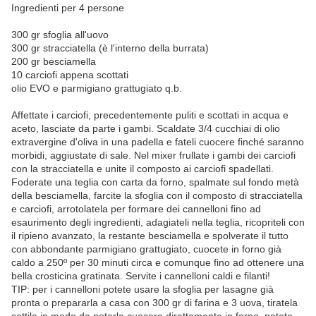
Ingredienti per 4 persone
300 gr sfoglia all'uovo
300 gr stracciatella (è l'interno della burrata)
200 gr besciamella
10 carciofi appena scottati
olio EVO e parmigiano grattugiato q.b.
Affettate i carciofi, precedentemente puliti e scottati in acqua e
aceto, lasciate da parte i gambi. Scaldate 3/4 cucchiai di olio
extravergine d'oliva in una padella e fateli cuocere finché saranno
morbidi, aggiustate di sale. Nel mixer frullate i gambi dei carciofi
con la stracciatella e unite il composto ai carciofi spadellati.
Foderate una teglia con carta da forno, spalmate sul fondo metà
della besciamella, farcite la sfoglia con il composto di stracciatella
e carciofi, arrotolatela per formare dei cannelloni fino ad
esaurimento degli ingredienti, adagiateli nella teglia, ricopriteli con
il ripieno avanzato, la restante besciamella e spolverate il tutto
con abbondante parmigiano grattugiato, cuocete in forno già
caldo a 250º per 30 minuti circa e comunque fino ad ottenere una
bella crosticina gratinata. Servite i cannelloni caldi e filanti!
TIP: per i cannelloni potete usare la sfoglia per lasagne già
pronta o prepararla a casa con 300 gr di farina e 3 uova, tiratela