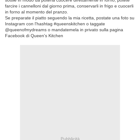
sottile in modo da poterla cuocere direttamente in forno, potete
farcire i cannelloni dal giorno prima, conservarli in frigo e cuocerli
in forno al momento del pranzo.
Se preparate il piatto seguendo la mia ricetta, postate una foto su
Instagram con l'hashtag #queenskitchen o taggate
@queenofmydreams o mandatemela in privato sulla pagina
Facebook di Queen's Kitchen
Pubblicità