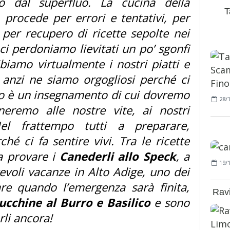
io dal superfluo. La cucina della
T
 procede per errori e tentativi, per
, per recupero di ricette sepolte nei
; ci perdoniamo lievitati un po’ sgonfi
ibiamo virtualmente i nostri piatti e
anzi ne siamo orgogliosi perché ci
o è un insegnamento di cui dovremo
28/
eremo alle nostre vite, ai nostri
el frattempo tutti a preparare,
hé ci fa sentire vivi. Tra le ricette
a provare i
Canederli allo Speck
, a
19/
voli vacanze in Alto Adige, uno dei
are quando l’emergenza sarà finita,
Ravi
ucchine al Burro e Basilico
e sono
rli ancora!