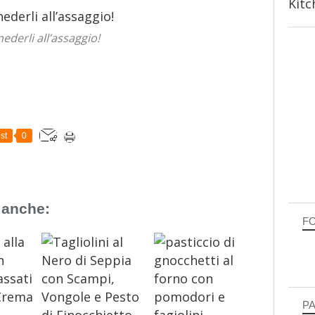
Kitc
nederli all’assaggio!
st
0
 anche:
F
P