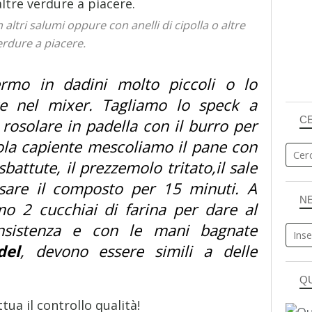
altri salumi oppure con anelli di cipolla o altre
erdure a piacere.
ermo in dadini molto piccoli o lo
te nel mixer. Tagliamo lo speck a
C
 rosolare in padella con il burro per
tola capiente mescoliamo il pane con
 sbattute, il prezzemolo tritato,il sale
osare il composto per 15 minuti. A
N
o 2 cucchiai di farina per dare al
nsistenza e con le mani bagnate
del
, devono essere simili a delle
Q