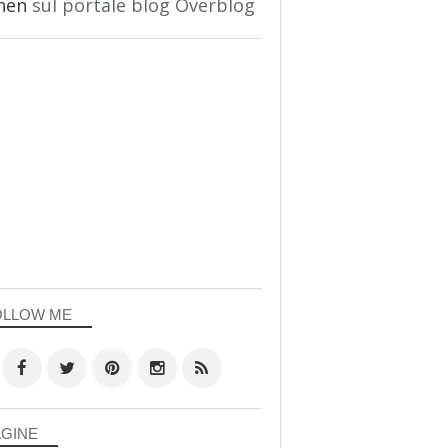
hen
sul portale blog Overblog
OLLOW ME
AGINE