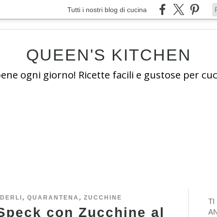
Tutti i nostri blog di cucina
QUEEN'S KITCHEN
e ogni giorno! Ricette facili e gustose per cuc
,
,
DERLI
QUARANTENA
ZUCCHINE
T
 Speck con Zucchine al
A