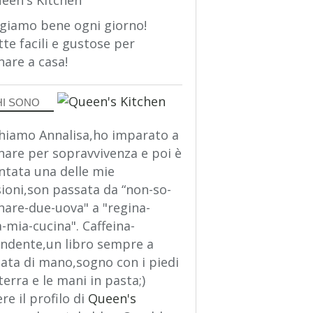
giamo bene ogni giorno!
tte facili e gustose per
nare a casa!
HI SONO
hiamo Annalisa,ho imparato a
nare per sopravvivenza e poi è
ntata una delle mie
ioni,son passata da “non-so-
nare-due-uova" a "regina-
a-mia-cucina". Caffeina-
ndente,un libro sempre a
ata di mano,sogno con i piedi
terra e le mani in pasta;)
re il profilo di
Queen's