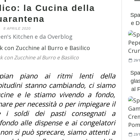
lico: la Cucina della
Spa
uarantena
e Da
8 APRILE 2020
een's Kitchen e da Overblog
k con Zucchine al Burro e Basilico
29/
Spa
ian piano ai ritmi lenti della
gla
abitudini stanno cambiando, ci siamo
al 
ucine e le stiamo vivendo a fondo,
are per necessità o per impiegare il
e i soldi dei pasti consegnati a
fondo alle dispense e ai congelatori
non si può sprecare, siamo attenti a
23/