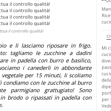
Man
Rice
cuci
ttua il controllo qualità!
C
o e li lasciamo riposare in frigo.
Mi c
to: tagliamo le zucchine a dadini
cuci
tare in padella con burro e basilico,
dive
Cuociamo i canederli in abbondante
pass
cuci
 vegetale per 15 minuti, li scoliamo
dell
li condiamo con le zucchine al burro
dipe
te parmigiano grattugiato! Sono
port
 in brodo o ripassati in padella con
per 
o.
Vede