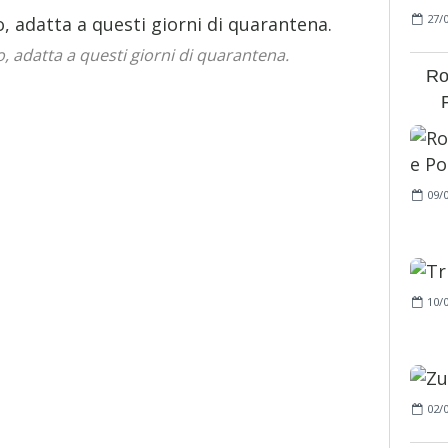
27/
, adatta a questi giorni di quarantena.
Ro
09/
10/
02/