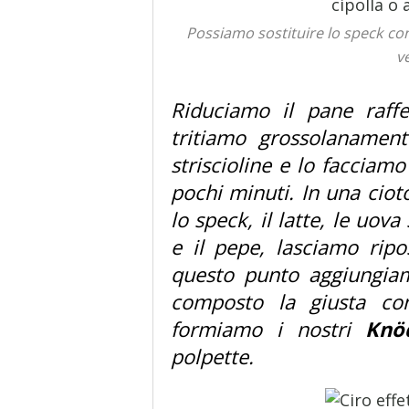
Possiamo sostituire lo speck con 
v
Riduciamo il pane raff
tritiamo grossolanamen
striscioline e lo facciamo
pochi minuti. In una cio
lo speck, il latte, le uova
e il pepe, lasciamo rip
questo punto aggiungiam
composto la giusta co
formiamo i nostri
Knö
polpette.