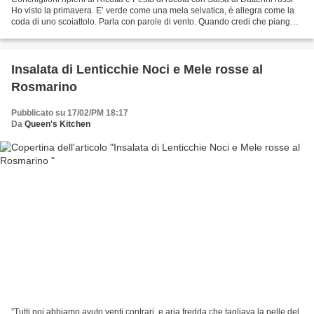
Ho visto la primavera. E’ verde come una mela selvatica, è allegra come la
coda di uno scoiattolo. Parla con parole di vento. Quando credi che pianga è
solo una goccia di pioggia....
Insalata di Lenticchie Noci e Mele rosse al
Rosmarino
Pubblicato su 17/02/PM 18:17
Da
Queen's Kitchen
”Tutti noi abbiamo avuto venti contrari, e aria fredda che tagliava la pelle del