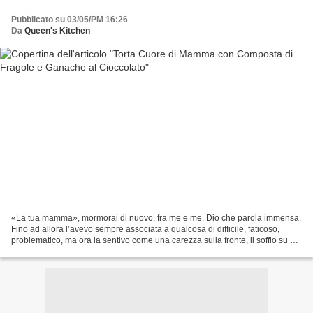
Pubblicato su 03/05/PM 16:26
Da
Queen's Kitchen
«La tua mamma», mormorai di nuovo, fra me e me. Dio che parola immensa.
Fino ad allora l’avevo sempre associata a qualcosa di difficile, faticoso,
problematico, ma ora la sentivo come una carezza sulla fronte, il soffio su un
ginocchio sbucciato, una...