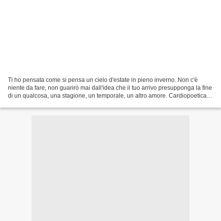
Ti ho pensata come si pensa un cielo d'estate in pieno inverno. Non c'è
niente da fare, non guarirò mai dall'idea che il tuo arrivo presupponga la fine
di un qualcosa, una stagione, un temporale, un altro amore. Cardiopoetica
L’inverno in Puglia! L’inverno...