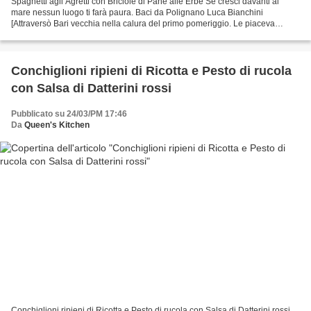
Spaghetti agli Agretti con Briciole di Pane alle Erbe Se cresci davanti al
mare nessun luogo ti farà paura. Baci da Polignano Luca Bianchini
[Attraversò Bari vecchia nella calura del primo pomeriggio. Le piaceva
camminare, indugiare davanti alle edicole...
Conchiglioni ripieni di Ricotta e Pesto di rucola
con Salsa di Datterini rossi
Pubblicato su 24/03/PM 17:46
Da
Queen's Kitchen
Conchiglioni ripieni di Ricotta e Pesto di rucola con Salsa di Datterini rossi