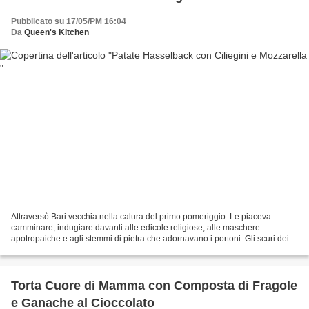
Pubblicato su 17/05/PM 16:04
Da
Queen's Kitchen
Attraversò Bari vecchia nella calura del primo pomeriggio. Le piaceva
camminare, indugiare davanti alle edicole religiose, alle maschere
apotropaiche e agli stemmi di pietra che adornavano i portoni. Gli scuri dei
bassi erano socchiusi nel tentativo di...
Torta Cuore di Mamma con Composta di Fragole
e Ganache al Cioccolato