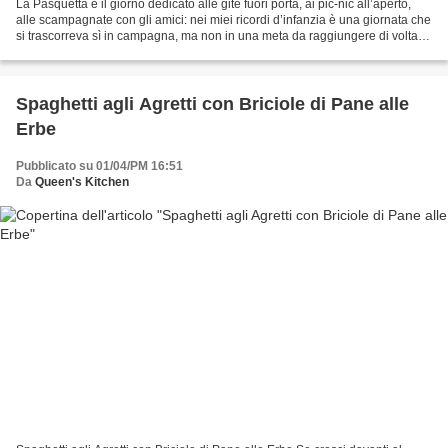
La Pasquetta è il giorno dedicato alle gite fuori porta, ai pic-nic all’aperto,
alle scampagnate con gli amici: nei miei ricordi d’infanzia è una giornata che
si trascorreva sì in campagna, ma non in una meta da raggiungere di volta in
volta, bensì in...
Spaghetti agli Agretti con Briciole di Pane alle
Erbe
Pubblicato su 01/04/PM 16:51
Da
Queen's Kitchen