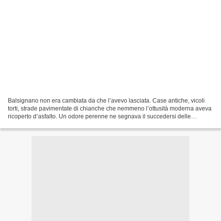
Balsignano non era cambiata da che l’avevo lasciata. Case antiche, vicoli
torti, strade pavimentate di chianche che nemmeno l’ottusità moderna aveva
ricoperto d’asfalto. Un odore perenne ne segnava il succedersi delle
stagioni. L’odore dolciastro e intenso...