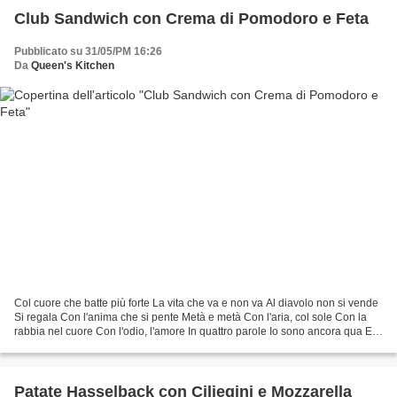
Club Sandwich con Crema di Pomodoro e Feta
Pubblicato su 31/05/PM 16:26
Da
Queen's Kitchen
Col cuore che batte più forte La vita che va e non va Al diavolo non si vende
Si regala Con l'anima che si pente Metà e metà Con l'aria, col sole Con la
rabbia nel cuore Con l'odio, l'amore In quattro parole Io sono ancora qua Eh,
già Eh, già Io sono...
Patate Hasselback con Ciliegini e Mozzarella