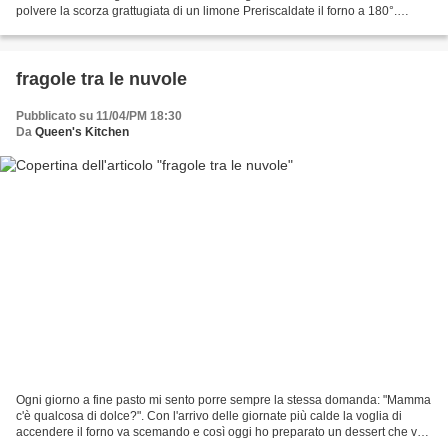
polvere la scorza grattugiata di un limone Preriscaldate il forno a 180°.
Lavorate con le fruste la ricotta...
fragole tra le nuvole
Pubblicato su 11/04/PM 18:30
Da
Queen's Kitchen
Ogni giorno a fine pasto mi sento porre sempre la stessa domanda: "Mamma
c'è qualcosa di dolce?". Con l'arrivo delle giornate più calde la voglia di
accendere il forno va scemando e così oggi ho preparato un dessert che va
in frigo. Ingredienti per 4...