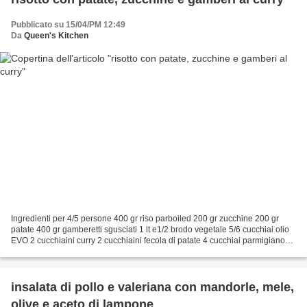
Pubblicato su 15/04/PM 12:49
Da
Queen's Kitchen
Ingredienti per 4/5 persone 400 gr riso parboiled 200 gr zucchine 200 gr
patate 400 gr gamberetti sgusciati 1 lt e1/2 brodo vegetale 5/6 cucchiai olio
EVO 2 cucchiaini curry 2 cucchiaini fecola di patate 4 cucchiai parmigiano
grattugiato (facoltativo)...
insalata di pollo e valeriana con mandorle, mele,
olive e aceto di lampone