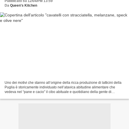
Pubblicato su 12/04/PM 13:59
Da
Queen's Kitchen
Uno dei motivi che stanno all’origine della ricca produzione di latticini della
Puglia è storicamente individuato nell’atavica abitudine alimentare che
vedeva nel “pane e cacio” il cibo abituale e quotidiano della gente di
campagna. La produzione casearia...