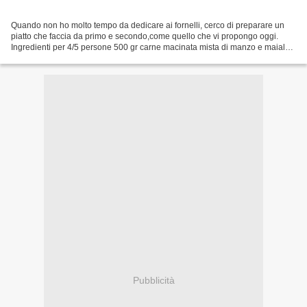
Quando non ho molto tempo da dedicare ai fornelli, cerco di preparare un
piatto che faccia da primo e secondo,come quello che vi propongo oggi.
Ingredienti per 4/5 persone 500 gr carne macinata mista di manzo e maiale
5 cucchiai olio EVO 2 carote 1 costa...
Pubblicità