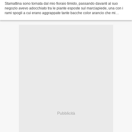
Stamattina sono tornata dal mio fioraio timido, passando davanti al suo
negozio avevo adocchiato tra le piante esposte sul marciapiede, una con i
rami spogli a cui erano aggrappate tante bacche color arancio che mi
mettevano allegria ma ho deciso di lasciarla...
Pubblicità