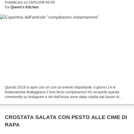
Pubblicato su 16/01/AM 00:00
Da
Queen's Kitchen
Questo 2016 si apre con un con un evento importante: il giorno 14 le
Instamamme festeggiano il loro terzo compleanno! Ho scoperto questa
community su Instagram e sin dall'inizio sono stata colpita dal lavoro di
squadra di questo gruppo di mamme che collaborano...
CROSTATA SALATA CON PESTO ALLE CIME DI
RAPA