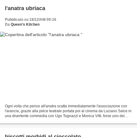
l'anatra ubriaca
Pubblicato su 18/12/AM 09:16
Da
Queen's Kitchen
Ogni volta che penso all'anatra scatta immediatamente l'associazione con
l'arancia, grazie alla pièce teatrale portata poi al cinema da Luciano Salce in
una divertente commedia con Ugo Tognazzi e Monica Vitti, forse uno dei
primi film visti in TV di cui...
biscotti morbidi al cioccolato