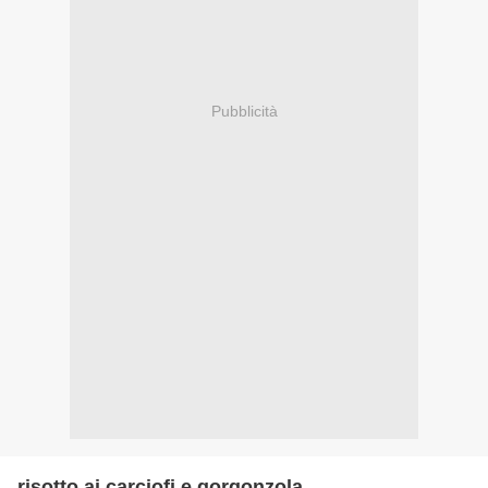
Pubblicità
risotto ai carciofi e gorgonzola