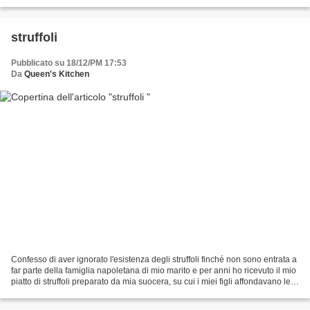
amici: se ci sono...
struffoli
Pubblicato su 18/12/PM 17:53
Da
Queen's Kitchen
Confesso di aver ignorato l'esistenza degli struffoli finché non sono entrata a
far parte della famiglia napoletana di mio marito e per anni ho ricevuto il mio
piatto di struffoli preparato da mia suocera, su cui i miei figli affondavano le
piccole dita...