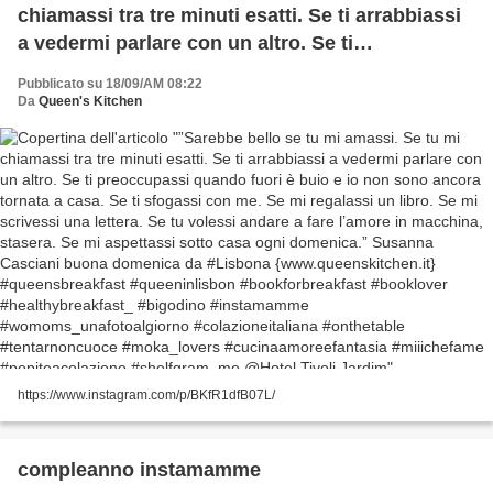
chiamassi tra tre minuti esatti. Se ti arrabbiassi
a vedermi parlare con un altro. Se ti
preoccupassi quando fuori è buio e io non sono
Pubblicato su 18/09/AM 08:22
ancora tornata a casa. Se ti sfogassi con me. Se
Da
Queen's Kitchen
mi regalassi un libro. Se mi scrivessi una lettera.
Se tu volessi andare a fare l’amore in macchina,
stasera. Se mi aspettassi sotto casa ogni
domenica.” Susanna Casciani buona domenica
da #Lisbona {www.queenskitchen.it}
#queensbreakfast #queeninlisbon
#bookforbreakfast #booklover
#healthybreakfast_ #bigodino #instamamme
#womoms_unafotoalgiorno #colazioneitaliana
#onthetable #tentarnoncuoce #moka_lovers
https://www.instagram.com/p/BKfR1dfB07L/
#cucinaamoreefantasia #miiichefame
#pepiteacolazione #shelfgram_me @Hotel Tivoli
Jardim
compleanno instamamme