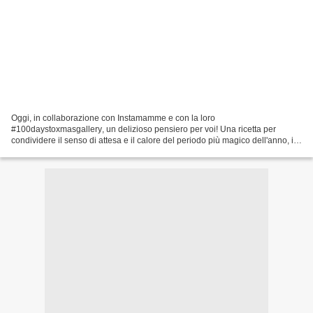
Oggi, in collaborazione con Instamamme e con la loro
‪#‎100daystoxmasgallery‬, un delizioso pensiero per voi! Una ricetta per
condividere il senso di attesa e il calore del periodo più magico dell'anno, il
Natale! Oggi solo per voi la ricetta dello strudel...