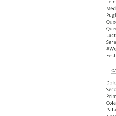
Le m
Medi
Pugl
Quee
Quee
Lact
Sar
#WeS
Fest
C
Dolc
Sec
Prim
Cola
Pata