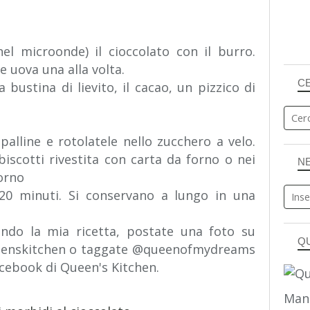
el microonde) il cioccolato con il burro.
e uova una alla volta.
C
 bustina di lievito, il cacao, un pizzico di
palline e rotolatele nello zucchero a velo.
biscotti rivestita con carta da forno o nei
N
forno
-20 minuti. Si conservano a lungo in una
endo la mia ricetta, postate una foto su
Q
ueenskitchen o taggate @queenofmydreams
acebook di Queen's Kitchen.
Man