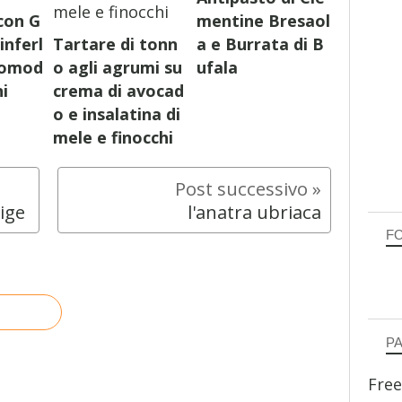
con G
mentine Bresaol
inferl
Tartare di tonn
a e Burrata di B
 Pomod
o agli agrumi su
ufala
ni
crema di avocad
o e insalatina di
mele e finocchi
dige
l'anatra ubriaca
F
P
Free