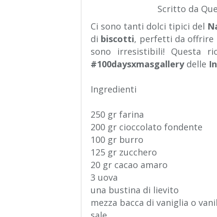
Scritto da Qu
Ci sono tanti dolci tipici del
N
di
biscotti
, perfetti da offrir
sono irresistibili! Questa 
#100daysxmasgallery
delle
I
Ingredienti
250 gr farina
200 gr cioccolato fondente
100 gr burro
125 gr zucchero
20 gr cacao amaro
3 uova
una bustina di lievito
mezza bacca di vaniglia o vanil
sale