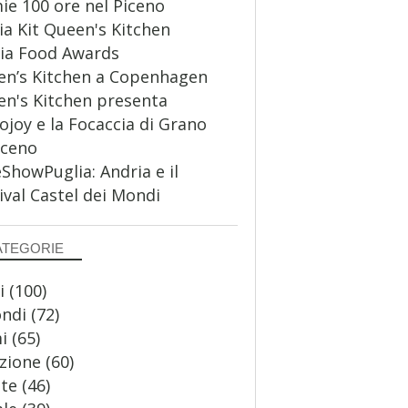
ie 100 ore nel Piceno
a Kit Queen's Kitchen
ia Food Awards
n’s Kitchen a Copenhagen
n's Kitchen presenta
ojoy e la Focaccia di Grano
aceno
howPuglia: Andria e il
ival Castel dei Mondi
ATEGORIE
i
(100)
ondi
(72)
i
(65)
zione
(60)
te
(46)