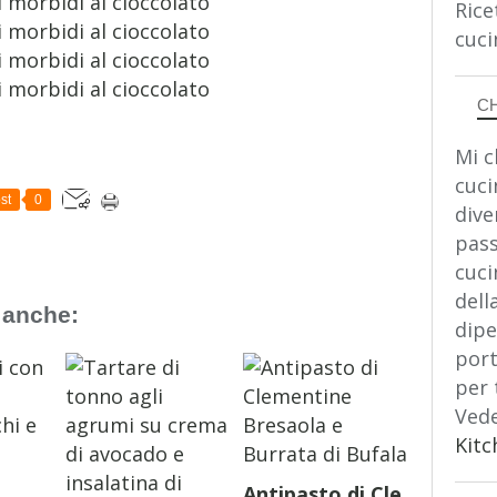
Rice
cuci
C
Mi c
cuci
st
0
dive
pass
cuci
dell
 anche:
dipe
port
per 
Vede
Kitc
Antipasto di Cle