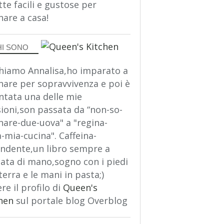
tte facili e gustose per
nare a casa!
HI SONO
hiamo Annalisa,ho imparato a
nare per sopravvivenza e poi è
ntata una delle mie
ioni,son passata da “non-so-
nare-due-uova" a "regina-
a-mia-cucina". Caffeina-
ndente,un libro sempre a
ata di mano,sogno con i piedi
terra e le mani in pasta;)
re il profilo di
Queen's
hen
sul portale blog Overblog