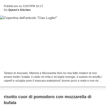
Pubblicato su 31/07/PM 16:17
Da
Queen's Kitchen
Tartare di Avocado, Melone e Mozzarella Non ho mai fatto mistero di non
amare molto l’estate: il caldo mi irrita e mi toglie energie, il sudore mi arruffa i
capelli e scioglie pure il mascara waterproof, dormo poco e male e non mi
passa neanche la fame!...
risotto cuor di pomodoro con mozzarella di
bufala