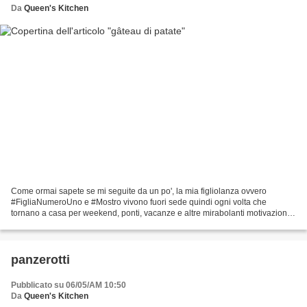
Da
Queen's Kitchen
Come ormai sapete se mi seguite da un po', la mia figliolanza ovvero
#FigliaNumeroUno e #Mostro vivono fuori sede quindi ogni volta che
tornano a casa per weekend, ponti, vacanze e altre mirabolanti motivazioni
che non sto qui ad elencare (per la serie...
panzerotti
Pubblicato su 06/05/AM 10:50
Da
Queen's Kitchen