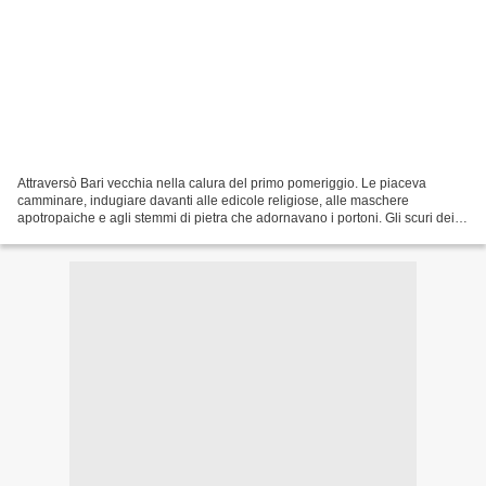
Attraversò Bari vecchia nella calura del primo pomeriggio. Le piaceva
camminare, indugiare davanti alle edicole religiose, alle maschere
apotropaiche e agli stemmi di pietra che adornavano i portoni. Gli scuri dei
bassi erano socchiusi nel tentativo di...