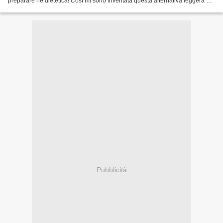
preparare né dietetica! Così mi sono inventata questa alternativa leggera e
rapida: ditemi cosa ne...
Pubblicità