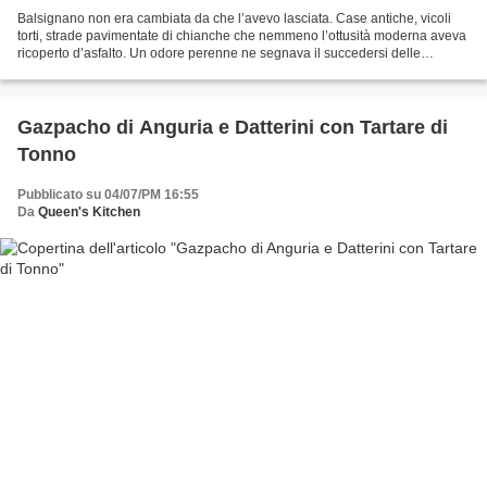
Balsignano non era cambiata da che l’avevo lasciata. Case antiche, vicoli
torti, strade pavimentate di chianche che nemmeno l’ottusità moderna aveva
ricoperto d’asfalto. Un odore perenne ne segnava il succedersi delle
stagioni. L’odore dolciastro e intenso...
Gazpacho di Anguria e Datterini con Tartare di
Tonno
Pubblicato su 04/07/PM 16:55
Da
Queen's Kitchen