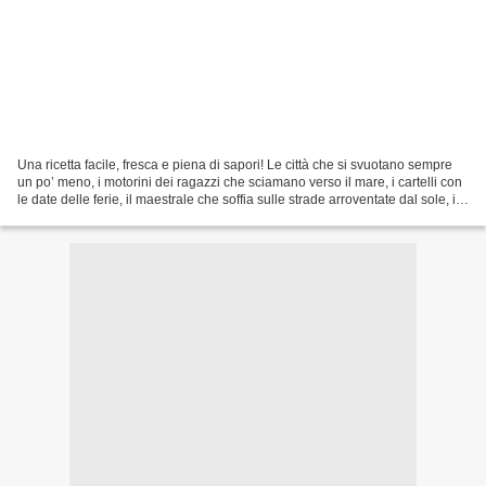
Una ricetta facile, fresca e piena di sapori! Le città che si svuotano sempre
un po’ meno, i motorini dei ragazzi che sciamano verso il mare, i cartelli con
le date delle ferie, il maestrale che soffia sulle strade arroventate dal sole, i
bagni di mezzanotte...