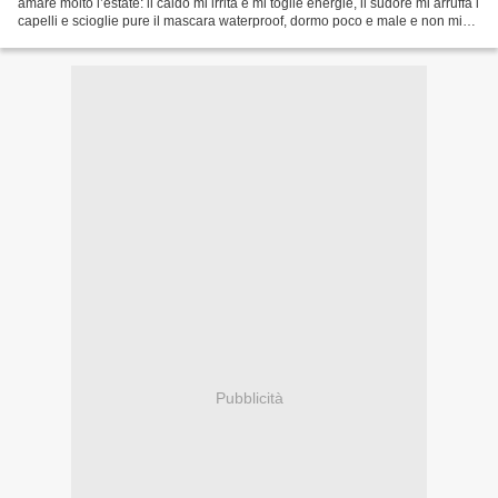
amare molto l’estate: il caldo mi irrita e mi toglie energie, il sudore mi arruffa i
capelli e scioglie pure il mascara waterproof, dormo poco e male e non mi
passa neanche la fame!...
Pubblicità