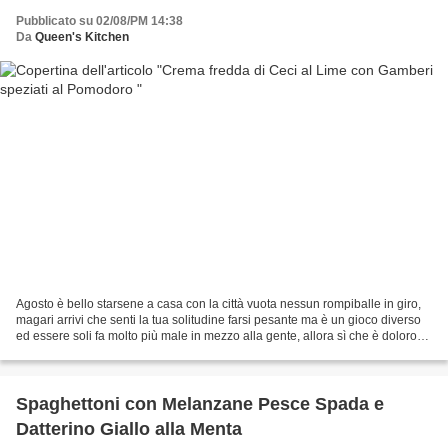
Pubblicato su 02/08/PM 14:38
Da
Queen's Kitchen
Agosto è bello starsene a casa con la città vuota nessun rompiballe in giro,
magari arrivi che senti la tua solitudine farsi pesante ma è un gioco diverso
ed essere soli fa molto più male in mezzo alla gente, allora sì che è doloroso
e pungono le ossa...
Spaghettoni con Melanzane Pesce Spada e
Datterino Giallo alla Menta