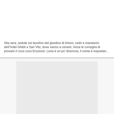
Alla sera, sedute sul tavolino del giardino di limoni, cedri e mandarini
dell’hotel Ghibli a San Vito, dove vanno a cenare, Anna le consiglia di
provare il cous cous Eruzione. Lena è un po’ timorosa, il nome è inquietante.
«Vedrai, vedrai» la rassicura...