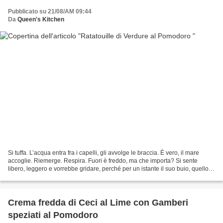
Pubblicato su 21/08/AM 09:44
Da
Queen's Kitchen
Si tuffa. L’acqua entra fra i capelli, gli avvolge le braccia. È vero, il mare
accoglie. Riemerge. Respira. Fuori è freddo, ma che importa? Si sente
libero, leggero e vorrebbe gridare, perché per un istante il suo buio, quello
che si porta dentro da una...
Crema fredda di Ceci al Lime con Gamberi
speziati al Pomodoro