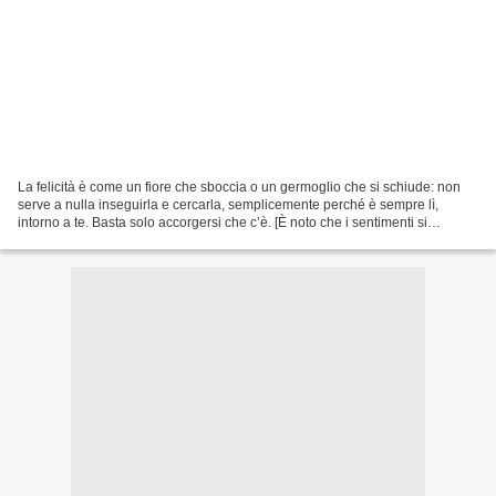
La felicità è come un fiore che sboccia o un germoglio che si schiude: non
serve a nulla inseguirla e cercarla, semplicemente perché è sempre lì,
intorno a te. Basta solo accorgersi che c’è. [È noto che i sentimenti si
formano negli angoli. Ogni volta...