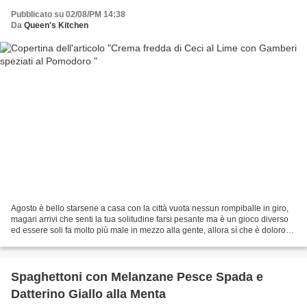
Pubblicato su 02/08/PM 14:38
Da
Queen's Kitchen
Agosto è bello starsene a casa con la città vuota nessun rompiballe in giro,
magari arrivi che senti la tua solitudine farsi pesante ma è un gioco diverso
ed essere soli fa molto più male in mezzo alla gente, allora sì che è doloroso
e pungono le ossa...
Spaghettoni con Melanzane Pesce Spada e
Datterino Giallo alla Menta