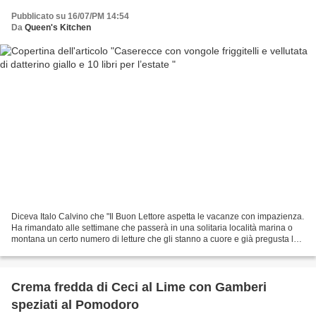
Pubblicato su 16/07/PM 14:54
Da
Queen's Kitchen
Diceva Italo Calvino che "Il Buon Lettore aspetta le vacanze con impazienza.
Ha rimandato alle settimane che passerà in una solitaria località marina o
montana un certo numero di letture che gli stanno a cuore e già pregusta la
gioia delle sieste all’ombra,...
Crema fredda di Ceci al Lime con Gamberi
speziati al Pomodoro