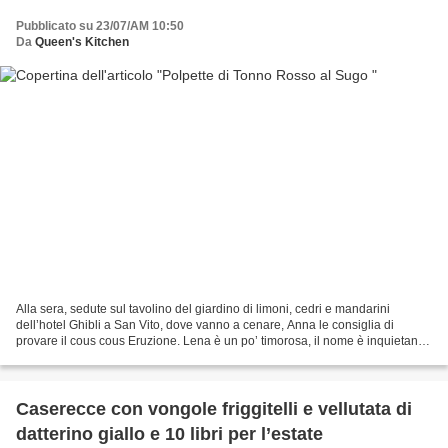
Pubblicato su 23/07/AM 10:50
Da
Queen's Kitchen
Alla sera, sedute sul tavolino del giardino di limoni, cedri e mandarini
dell’hotel Ghibli a San Vito, dove vanno a cenare, Anna le consiglia di
provare il cous cous Eruzione. Lena è un po’ timorosa, il nome è inquietante.
«Vedrai, vedrai» la rassicura...
Caserecce con vongole friggitelli e vellutata di
datterino giallo e 10 libri per l’estate