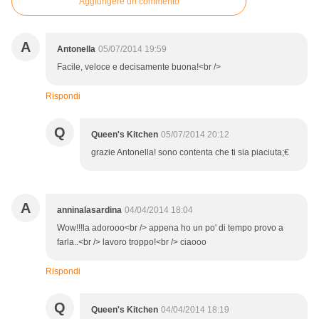
Aggiungere un commento
A
Antonella
05/07/2014 19:59
Facile, veloce e decisamente buona!<br />
Rispondi
Q
Queen's Kitchen
05/07/2014 20:12
grazie Antonella! sono contenta che ti sia piaciuta;€
A
anninalasardina
04/04/2014 18:04
Wow!!!la adorooo<br /> appena ho un po' di tempo provo a
farla..<br /> lavoro troppo!<br /> ciaooo
Rispondi
Q
Queen's Kitchen
04/04/2014 18:19