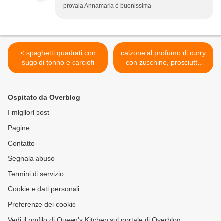
provala Annamaria è buonissima
< spaghetti quadrati con
calzone al profumo di curry
sugo di tonno e carciofi
con zucchine, prosciutto
cotto e scamorza
affumicata >
Ospitato da Overblog
I migliori post
Pagine
Contatto
Segnala abuso
Termini di servizio
Cookie e dati personali
Preferenze dei cookie
Vedi il profilo di Queen's Kitchen sul portale di Overblog