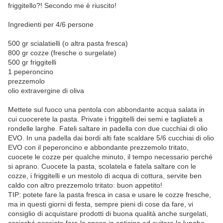
friggitello?! Secondo me è riuscito!
Ingredienti per 4/6 persone
500 gr scialatielli (o altra pasta fresca)
800 gr cozze (fresche o surgelate)
500 gr friggitelli
1 peperoncino
prezzemolo
olio extravergine di oliva
Mettete sul fuoco una pentola con abbondante acqua salata in
cui cuocerete la pasta. Private i friggitelli dei semi e tagliateli a
rondelle larghe. Fateli saltare in padella con due cucchiai di olio
EVO. In una padella dai bordi alti fate scaldare 5/6 cucchiai di olio
EVO con il peperoncino e abbondante prezzemolo tritato,
cuocete le cozze per qualche minuto, il tempo necessario perché
si aprano. Cuocete la pasta, scolatela e fatela saltare con le
cozze, i friggitelli e un mestolo di acqua di cottura, servite ben
caldo con altro prezzemolo tritato: buon appetito!
TIP: potete fare la pasta fresca in casa e usare le cozze fresche,
ma in questi giorni di festa, sempre pieni di cose da fare, vi
consiglio di acquistare prodotti di buona qualità anche surgelati,