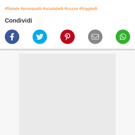
#Natale
#primipiatti
#scialatielli
#cozze
#friggitelli
Condividi