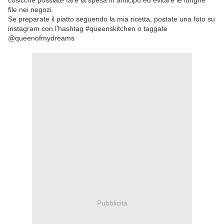
cosicché possiate fare la spesa in anticipo ed evitare le lunghe
file nei negozi.
Se preparate il piatto seguendo la mia ricetta, postate una foto su
instagram con l'hashtag #queenskitchen o taggate
@queenofmydreams
Pubblicità