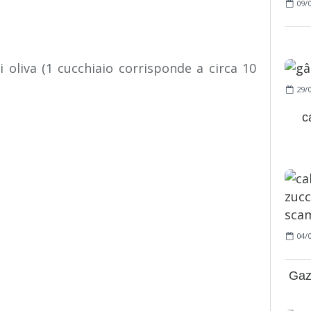
09/
i oliva (1 cucchiaio corrisponde a circa 10
29/
c
04/
Gaz