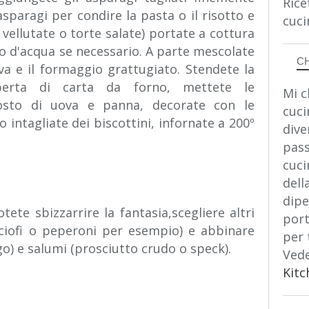
Rice
sparagi per condire la pasta o il risotto e
cuci
vellutate o torte salate) portate a cottura
 d'acqua se necessario. A parte mescolate
C
a e il formaggio grattugiato. Stendete la
perta di carta da forno, mettete le
Mi c
osto di uova e panna, decorate con le
cuci
o intagliate dei biscottini, infornate a 200º
dive
pass
cuci
dell
dipe
tete sbizzarrire la fantasia,scegliere altri
port
rciofi o peperoni per esempio) e abbinare
per 
go) e salumi (prosciutto crudo o speck).
Vede
Kitc