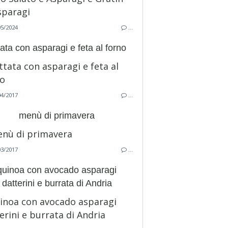
05/2024
…
ttata con asparagi e feta al forno
04/2017
…
menù di primavera
03/2017
…
quinoa con avocado asparagi
datterini e burrata di Andria