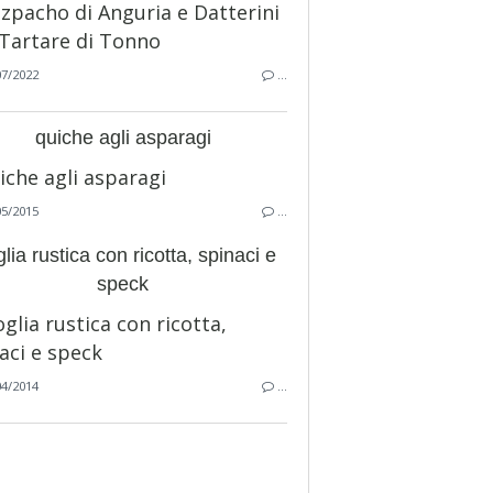
07/2022
…
quiche agli asparagi
05/2015
…
glia rustica con ricotta, spinaci e
speck
04/2014
…