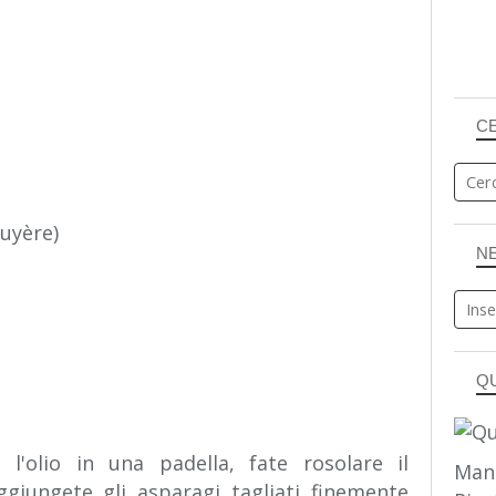
C
ruyère)
N
Q
 l'olio in una padella, fate rosolare il
Man
ggiungete gli asparagi tagliati finemente