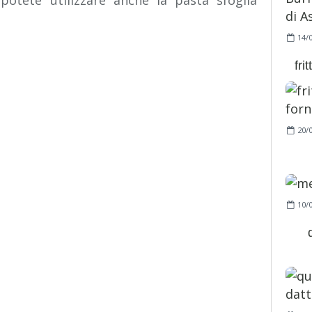
 potete utilizzare anche la pasta sfoglia
14/
fri
20/
10/