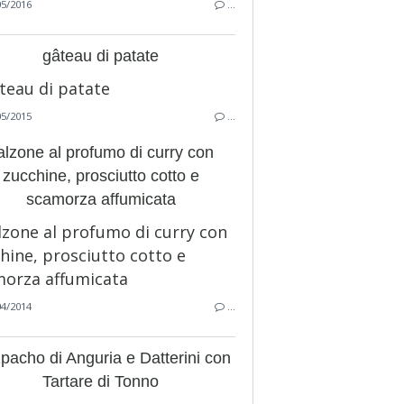
05/2016
…
gâteau di patate
05/2015
…
alzone al profumo di curry con
zucchine, prosciutto cotto e
scamorza affumicata
04/2014
…
pacho di Anguria e Datterini con
Tartare di Tonno