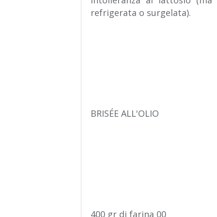
intolleranza al lattosio (ma
refrigerata o surgelata).
BRISÉE ALL'OLIO
400 gr di farina 00