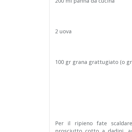
200 ml panna da cucina
2 uova
100 gr grana grattugiato (o g
Per il ripieno fate scaldare
prosciutto cotto a dadini, a