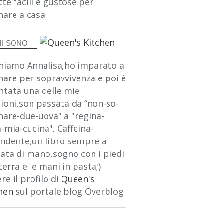
tte facili e gustose per
nare a casa!
HI SONO
hiamo Annalisa,ho imparato a
nare per sopravvivenza e poi è
ntata una delle mie
ioni,son passata da “non-so-
nare-due-uova" a "regina-
a-mia-cucina". Caffeina-
ndente,un libro sempre a
ata di mano,sogno con i piedi
terra e le mani in pasta;)
re il profilo di
Queen's
hen
sul portale blog Overblog