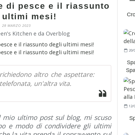
 di pesce e il riassunto
Cro
 ultimi mesi!
28 MARZO 2023
een's Kitchen e da Overblog
20/
Spa
Spa
ichiedono altro che aspettare:
elefonata, un'altra vita.
12/
l mio ultimo post sul blog, mi scuso
Sp
o e modo di condividere gli ultimi
he la vita prenda il sopravvento sul