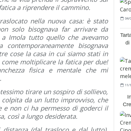
 fatica a riprendere il cammino.
04/
aslocato nella nuova casa: è stato
on solo bisognava far arrivare da
Tart
i a Imola tutto quello che avevamo
di
 ma contemporaneamente bisognava
re cose la casa in cui siamo stati in
 come moltiplicare la fatica per due!
nchezza fisica e mentale che mi
.
11/
ssimo tirare un sospiro di sollievo,
I
a colpita da un lutto improvviso, che
Cre
e e non ci ha permesso di goderci il
a, così a lungo desiderata.
distanza (dal trasloco e dal lutto),