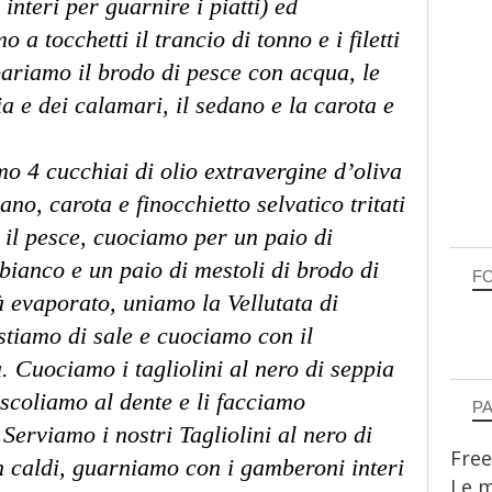
interi per guarnire i piatti) ed
 a tocchetti il trancio di tonno e i filetti
pariamo il brodo di pesce con acqua, le
ia e dei calamari, il sedano e la carota e
 4 cucchiai di olio extravergine d’oliva
no, carota e finocchietto selvatico tritati
 il pesce, cuociamo per un paio di
bianco e un paio di mestoli di brodo di
F
à evaporato, uniamo la Vellutata di
stiamo di sale e cuociamo con il
 Cuociamo i tagliolini al nero di seppia
i scoliamo al dente e li facciamo
P
Serviamo i nostri Tagliolini al nero di
Free
 caldi, guarniamo con i gamberoni interi
Le m