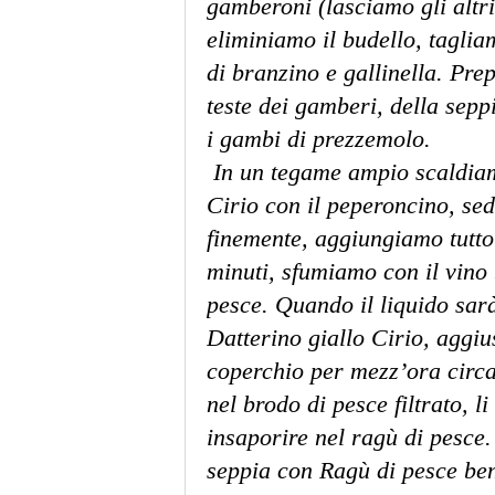
gamberoni (lasciamo gli altri 
eliminiamo il budello, tagliamo
di branzino e gallinella. Pre
teste dei gamberi, della sepp
i gambi di prezzemolo.
In un tegame ampio scaldiamo
Cirio con il peperoncino, seda
finemente, aggiungiamo tutto
minuti, sfumiamo con il vino 
pesce. Quando il liquido sar
Datterino giallo Cirio, aggiu
coperchio per mezz’ora circa.
nel brodo di pesce filtrato, l
insaporire nel ragù di pesce. 
seppia con Ragù di pesce ben