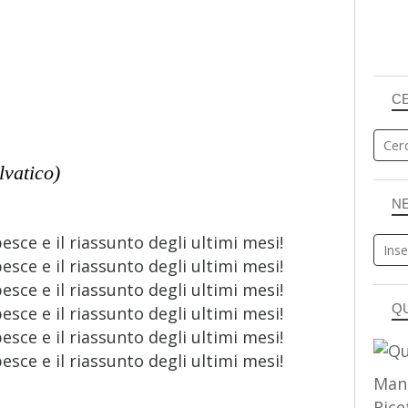
C
lvatico)
N
Q
Man
Rice