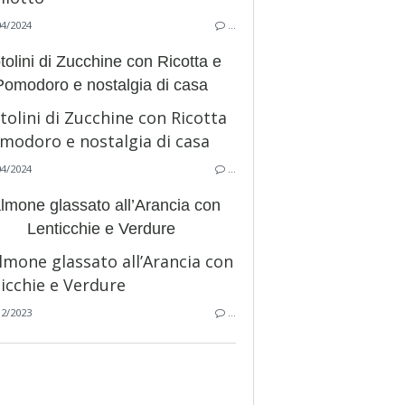
04/2024
…
tolini di Zucchine con Ricotta e
Pomodoro e nostalgia di casa
04/2024
…
lmone glassato all’Arancia con
Lenticchie e Verdure
12/2023
…