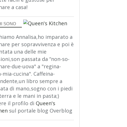
nare a casa!
HI SONO
hiamo Annalisa,ho imparato a
nare per sopravvivenza e poi è
ntata una delle mie
ioni,son passata da “non-so-
nare-due-uova" a "regina-
a-mia-cucina". Caffeina-
ndente,un libro sempre a
ata di mano,sogno con i piedi
terra e le mani in pasta;)
re il profilo di
Queen's
hen
sul portale blog Overblog