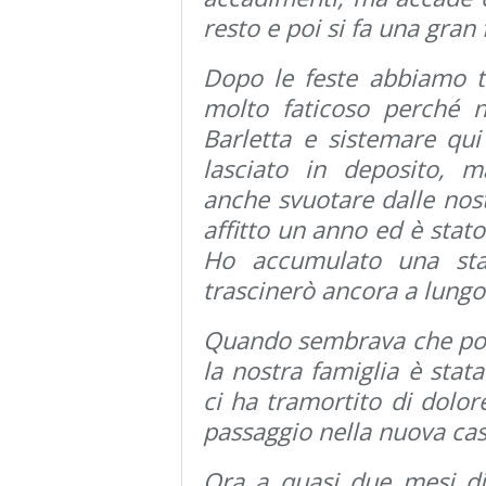
resto e poi si fa una gran
Dopo le feste abbiamo tr
molto faticoso perché n
Barletta e sistemare qu
lasciato in deposito,
anche svuotare dalle nost
affitto un anno ed è stato
Ho accumulato una sta
trascinerò ancora a lungo
Quando sembrava che pote
la nostra famiglia è stat
ci ha tramortito di dolor
passaggio nella nuova cas
Ora a quasi due mesi di 