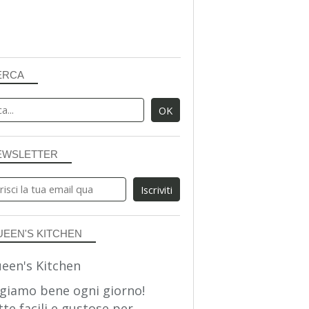
ERCA
EWSLETTER
UEEN'S KITCHEN
giamo bene ogni giorno!
tte facili e gustose per