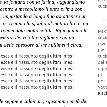
o la fontana con la farina, aggiungiamo
cuci
l centro e mescoliamo il tutto prima con
i, impastando a lungo fino ad ottenere un
C
o. Tiriamo la sfoglia al mattarello o con
 rendendola molto sottile. Ripieghiamo la
Mi c
cuci
ormare dei rotoli e tagliamo con un
dive
ini dello spessore di tre millimetri circa.
pass
cuci
dell
dipe
port
per 
Vede
Kitc
lle seppie e calamari, sgusciamo metà dei