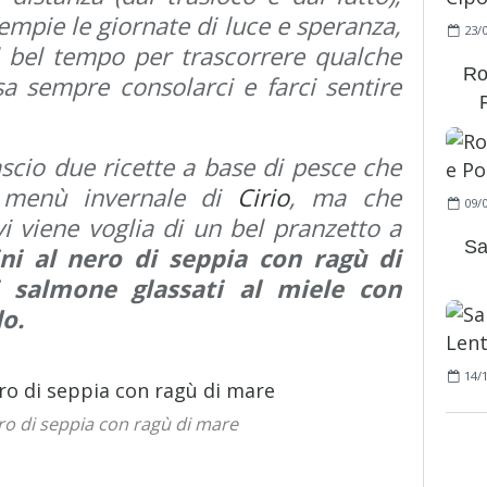
iempie le giornate di luce e speranza,
23/
 bel tempo per trascorrere qualche
Ro
sa sempre consolarci e farci sentire
ascio due ricette a base di pesce che
l menù invernale di
Cirio
, ma che
09/
i viene voglia di un bel pranzetto a
Sa
ini al nero di seppia con ragù di
i salmone glassati al miele con
o.
14/
ero di seppia con ragù di mare