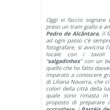
Oggi vi faccio sognare
preso un tram giallo e a
Pedro de Alcântara
, il
ad ogni passo c’è sempre
fotografare, si avvicina l
locale con i tavoli 
“
salgadinhos
” con un be
quello che ho fatto davve
imparato a conoscere gr
di Liliana Navarra, che ci
colori della città della l
quale sono rimasta in 
proposto di preparare 
portoghese
i
Pastéis de