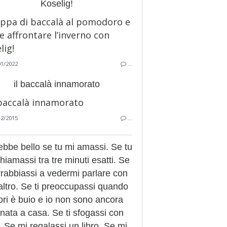
Koselig!
01/2022
…
il baccalà innamorato
12/2015
…
ebbe bello se tu mi amassi. Se tu
hiamassi tra tre minuti esatti. Se
arrabbiassi a vedermi parlare con
altro. Se ti preoccupassi quando
ori è buio e io non sono ancora
rnata a casa. Se ti sfogassi con
 Se mi regalassi un libro. Se mi