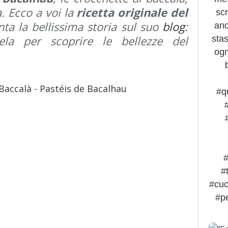
. Ecco a voi la
ricetta originale del
scr
nta la bellissima storia sul suo
blog
:
and
ela per scoprire le bellezze del
stas
ogn
#q
#
#
#cuc
#p