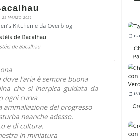
Bacalhau
25 MARZO 2021
een's Kitchen e da Overblog
19/
stéis de Bacalhau
Ch
Pan
bona
a dove l'aria è sempre buona
dina che si inerpica guidata da
18/
o ogni curva
ba ammaliazione del progresso
Cr
isturba neanche adesso.
o e di cultura.
nestra in miniatura