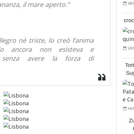
tananza, il mare aperto.”
28/
croc
llegro né triste, lo creò l’anima
do ancora non esisteva e
23/
o senza avere la forza di
Tort
Sug
14/
Z