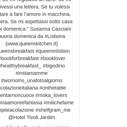
ivessi una lettera. Se tu volessi
are a fare l’amore in macchina,
era. Se mi aspettassi sotto casa
i domenica.” Susanna Casciani
buona domenica da #Lisbona
{www.queenskitchen.it}
ueensbreakfast #queeninlisbon
#bookforbreakfast #booklover
#healthybreakfast_ #bigodino
#instamamme
#womoms_unafotoalgiorno
colazioneitaliana #onthetable
tentarnoncuoce #moka_lovers
inaamoreefantasia #miiichefame
epiteacolazione #shelfgram_me
@Hotel Tivoli Jardim