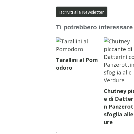
Iscriviti alla Newsletter
Ti potrebbero interessare
Tarallini al Pom
odoro
Chutney pi
e di Datter
n Panzerott
sfoglia all
ure