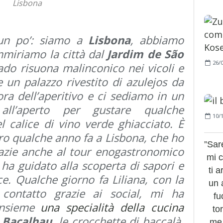
Lisbona
 un po’: siamo a
Lisbona
, abbiamo
mmiriamo la città dal
Jardim de São
26/
 fado risuona malinconico nei vicoli e
 un palazzo rivestito di azulejos da
’ora dell’aperitivo e ci sediamo in un
all’aperto per gustare qualche
10/
l calice di vino verde ghiacciato. È
ro qualche anno fa a Lisbona, che ho
”Sar
azie anche al tour enogastronomico
mi c
 ha guidato alla scoperta di sapori e
ti 
uce. Qualche giorno fa Liliana, con la
un 
contatto grazie ai social, mi ha
fu
insieme
una specialità della cucina
to
 Bacalhau
, le crocchette di baccalà,
me.