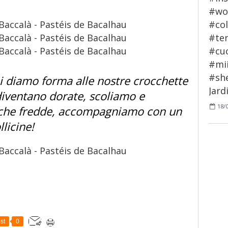
ai diamo forma alle nostre crocchette
 diventano dorate, scoliamo e
18/
che fredde, accompagniamo con un
llicine!
st
0