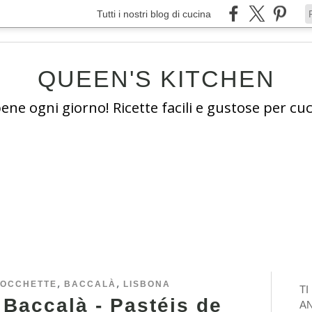
Tutti i nostri blog di cucina
QUEEN'S KITCHEN
e ogni giorno! Ricette facili e gustose per cuc
,
,
OCCHETTE
BACCALÀ
LISBONA
T
 Baccalà - Pastéis de
A