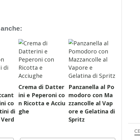
 anche:
Crema di Datter
Panzanella al Po
ccant
ini e Peperoni co
modoro con Ma
ini co
n Ricotta e Acciu
zzancolle al Vap
ini di
ghe
ore e Gelatina di
e Verd
Spritz
C