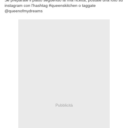
Se preparate il piatto seguendo la mia ricetta, postate una foto su
instagram con l'hashtag #queenskitchen o taggate
@queenofmydreams
Pubblicità