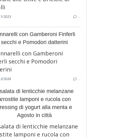
11/2023
…
nnarelli con Gamberoni Finferli
secchi e Pomodori datterini
12/2024
…
salata di lenticchie melanzane
arrostite lamponi e rucola con
ressing di yogurt alla menta e
Agosto in città