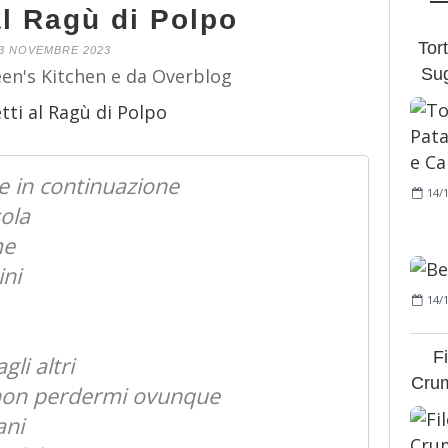
al Ragù di Polpo
Tort
3 NOVEMBRE 2023
Sug
een's Kitchen e da Overblog
re in continuazione
14/
sola
me
ini
14/
F
li altri
Crum
 non perdermi ovunque
ani