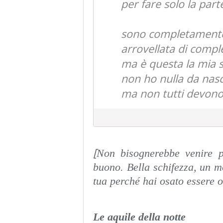
per fare solo la par
sono completament
arrovellata di compl
ma è questa la mia s
non ho nulla da nas
ma non tutti devono
[
Non bisognerebbe venire p
buono. Bella schifezza, un m
tua perché hai osato essere o
Le aquile della notte