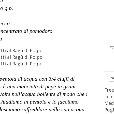
ni
o q.b.
secco
concentrato di pomodoro
ta
F
entola di acqua con 3/4 ciuffi di
P
ro è una manciata di pepe in grani.
Free
volte nell’acqua bollente di modo che i
Le m
o chiudiamo in pentola e lo facciamo
Medi
 lasciamo raffreddare nella sua acqua:
Pugl