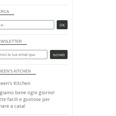
ERCA
EWSLETTER
UEEN'S KITCHEN
giamo bene ogni giorno!
tte facili e gustose per
nare a casa!