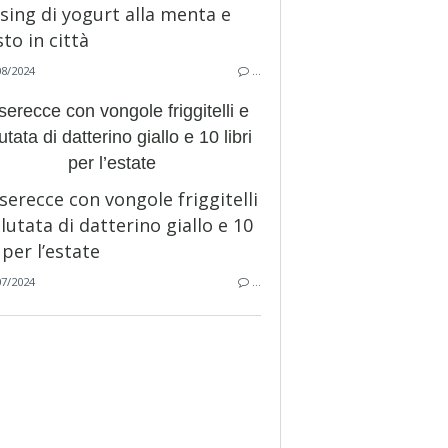
08/2024
…
erecce con vongole friggitelli e
utata di datterino giallo e 10 libri
per l’estate
07/2024
…