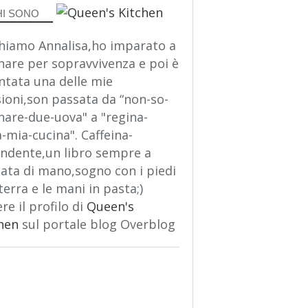
HI SONO
hiamo Annalisa,ho imparato a
nare per sopravvivenza e poi è
ntata una delle mie
ioni,son passata da “non-so-
nare-due-uova" a "regina-
a-mia-cucina". Caffeina-
ndente,un libro sempre a
ata di mano,sogno con i piedi
terra e le mani in pasta;)
re il profilo di
Queen's
hen
sul portale blog Overblog