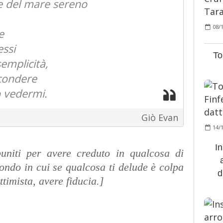
te del mare sereno
08/
e
essi
To
emplicità,
condere
 vedermi.
Giò Evan
14/
In
uniti per avere creduto in qualcosa di
ondo in cui se qualcosa ti delude è colpa
d
ttimista, avere fiducia.]