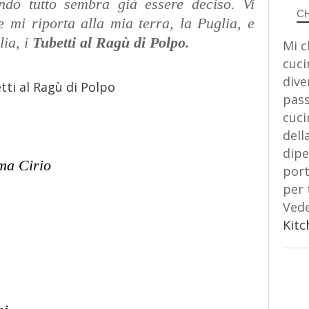
ndo tutto sembra già essere deciso. Vi
C
e mi riporta alla mia terra, la Puglia, e
lia, i
Tubetti al Ragù di Polpo.
Mi c
cuci
dive
pass
cuci
dell
dipe
ima Cirio
port
per 
Vede
Kitc