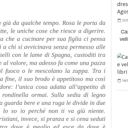
21/
ta già da qualche tempo. Rosa le porta da
te, le uniche cose che riesce a digerire.
Cas
a che a cucinare per sua figlia ci pensa
vell
ai a chi si avvicinava senza permesso alle
telli con le lame di Spagna, custoditi tra
ie al valore, ma adesso fa come una pazza
ul fuoco o le mescolano la zuppa. Tra i
lla fine, il suo brodo è appetitoso ma così
16/
ore: l’unica cosa adatta all’appetito di
 rondinella ormai. Sulla sedia di legno
la guarda bere e una ruga le divide in due
a, lo so io perché non ti va giù niente.
stiani, invece, si pranza e si cena seduti
entra dove è meglio ed esce da dove è