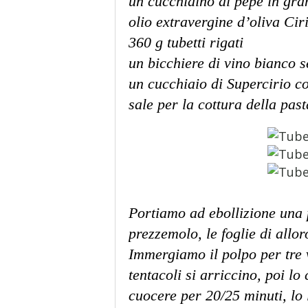
un cucchiaino di pepe in gra
olio extravergine d’oliva Ciri
360 g tubetti rigati
un bicchiere di vino bianco 
un cucchiaio di Supercirio 
sale per la cottura della pas
Portiamo ad ebollizione una p
prezzemolo, le foglie di allo
Immergiamo il polpo per tre 
tentacoli si arriccino, poi l
cuocere per 20/25 minuti, lo