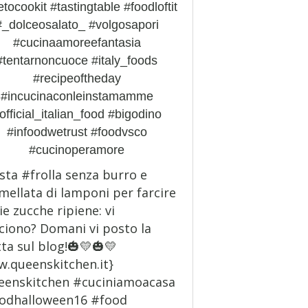
ketocookit #tastingtable #foodloftit
#_dolceosalato_ #volgosapori
#cucinaamoreefantasia
#tentarnoncuoce #italy_foods
#recipeoftheday
#incucinaconleinstamamme
official_italian_food #bigodino
#infoodwetrust #foodvsco
#cucinoperamore