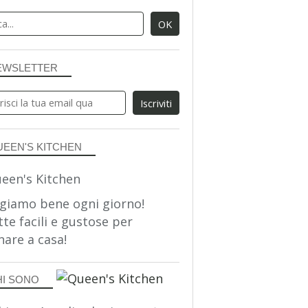
EWSLETTER
UEEN'S KITCHEN
giamo bene ogni giorno!
tte facili e gustose per
nare a casa!
HI SONO