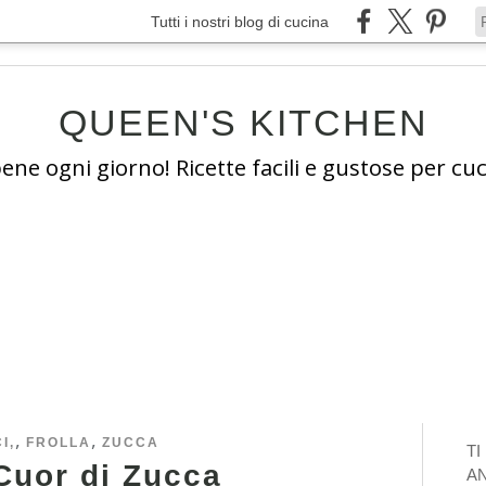
Tutti i nostri blog di cucina
QUEEN'S KITCHEN
e ogni giorno! Ricette facili e gustose per cuc
,
,
I,
FROLLA
ZUCCA
T
Cuor di Zucca
A