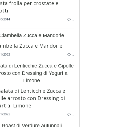
10/2014
…
Ciambella Zucca e Mandorle
11/2023
…
lata di Lenticchie Zucca e Cipolle
rosto con Dressing di Yogurt al
Limone
11/2023
…
Roast di Verdure autunnali