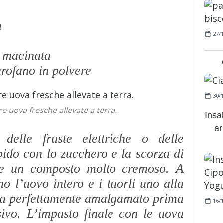
a
27/
a macinata
arofano in polvere
30/
 uova fresche allevate a terra.
Insa
ar
delle fruste elettriche o delle
bido con lo zucchero e la scorza di
ere un composto molto cremoso. A
 l’uovo intero e i tuorli uno alla
sia perfettamente amalgamato prima
16/
sivo. L’impasto finale con le uova