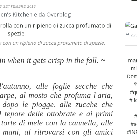
3 SETTEMBRE 2018
een's Kitchen e da Overblog
23/
la con un ripieno di zucca profumato di spezie.
in when it gets crisp in the fall. ~
mar
d
mi
Doma

'autunno, alle foglie secche che
#q
carpe, al mosto che profuma l'aria,
#i
 dopo le piogge, alle zucche che
 tepore delle ottobrate e ai primi
#
 torte di mele con la cannella, alle
#s
 mani, al ritrovarsi con gli amici
#IN