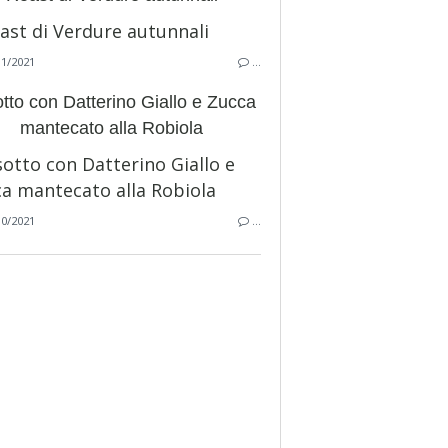
11/2021
…
tto con Datterino Giallo e Zucca
mantecato alla Robiola
10/2021
…