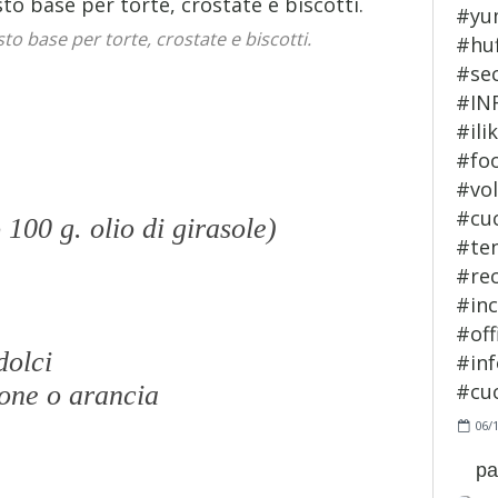
sto base per torte, crostate e biscotti.
100 g. olio di girasole)
 dolci
mone o arancia
06/
pa