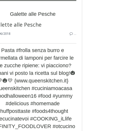
Galette alle Pesche
06/2018
…
Pasta #frolla senza burro e
mellata di lamponi per farcire le
e zucche ripiene: vi piacciono?
ni vi posto la ricetta sul blog!🎃
🎃💛 {www.queenskitchen.it}
ueenskitchen #cuciniamoacasa
foodhalloween16 #food #yummy
#delicious #homemade
huffposttaste #foods4thought
ecucinatevoi #COOKING_iLlife
FINITY_FOODLOVER #otcucino