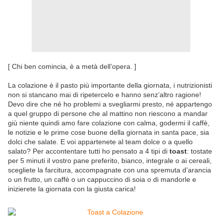
[ Chi ben comincia, è a metà dell’opera. ]
La colazione è il pasto più importante della giornata, i nutrizionisti
non si stancano mai di ripetercelo e hanno senz’altro ragione!
Devo dire che né ho problemi a svegliarmi presto, né appartengo
a quel gruppo di persone che al mattino non riescono a mandar
giù niente quindi amo fare colazione con calma, godermi il caffè,
le notizie e le prime cose buone della giornata in santa pace, sia
dolci che salate. E voi appartenete al team dolce o a quello
salato? Per accontentare tutti ho pensato a 4 tipi di
toast
: tostate
per 5 minuti il vostro pane preferito, bianco, integrale o ai cereali,
scegliete la farcitura, accompagnate con una spremuta d’arancia
o un frutto, un caffè o un cappuccino di soia o di mandorle e
inizierete la giornata con la giusta carica!