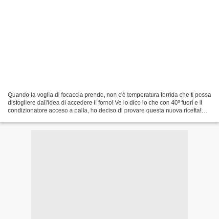
Quando la voglia di focaccia prende, non c'è temperatura torrida che ti possa
distogliere dall'idea di accedere il forno! Ve lo dico io che con 40º fuori e il
condizionatore acceso a palla, ho deciso di provare questa nuova ricetta!
Ingredienti Per l'impasto...