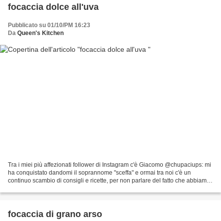
focaccia dolce all'uva
Pubblicato su 01/10/PM 16:23
Da
Queen's Kitchen
Tra i miei più affezionati follower di Instagram c'è Giacomo @chupaciups: mi
ha conquistato dandomi il soprannome "sceffa" e ormai tra noi c'è un
continuo scambio di consigli e ricette, per non parlare del fatto che abbiamo
scoperto di essere nati lo...
focaccia di grano arso