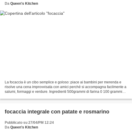
Da
Queen's Kitchen
La focaccia è un cibo semplice e goloso: piace ai bambini per merenda e
risolve una cena improvvisata con amici perché si accompagna facilmente a
salumi, formaggi e verdure. Ingredienti 500grammi di farina 0 100 grammi
semolino 1 bustina di lievito naturale...
focaccia integrale con patate e rosmarino
Pubblicato su 27/04/PM 12:24
Da
Queen's Kitchen