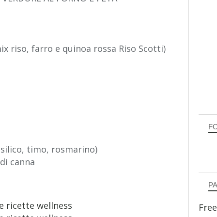
mix riso, farro e quinoa rossa Riso Scotti)
F
silico, timo, rosmarino)
 di canna
P
Free