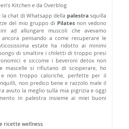
een's Kitchen e da Overblog
 la chat di Whatsapp della
palestra
squilla
azze del mio gruppo di
Pilates
non vedono
tini ad allungare muscoli che avevamo
to ancora pensando a come recuperare le
ticosissima estate ha ridotto ai minimi
ongo di smaltire i chiletti di troppo presi
ronomici e siccome i beveroni detox non
 mascelle si rifiutano di scioperare, ho
e non troppo caloriche, perfette per il
quilli, non predico bene e razzolo male il
a avuto la meglio sulla mia pigrizia e oggi
mento in palestra insieme ai miei buoni