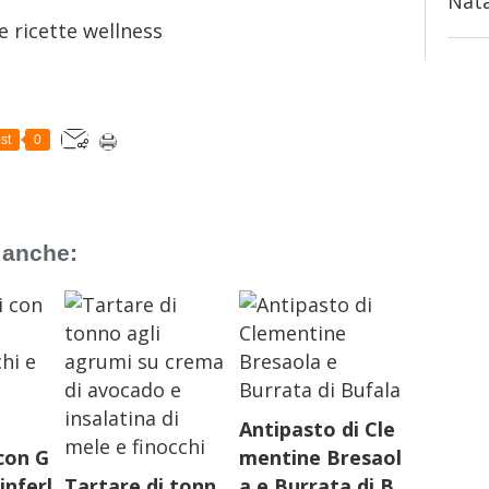
Nata
st
0
 anche:
Antipasto di Cle
con G
mentine Bresaol
inferl
Tartare di tonn
a e Burrata di B