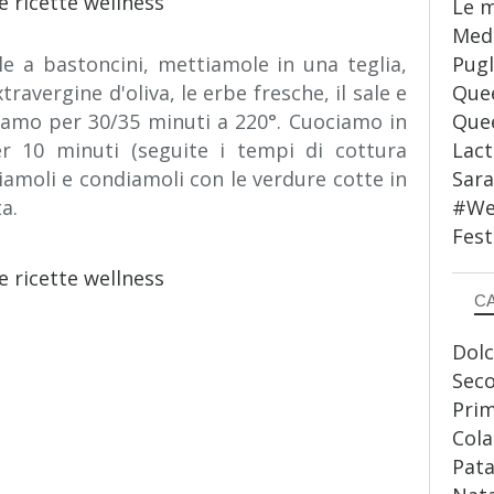
Le m
Medi
Pugl
e a bastoncini, mettiamole in una teglia,
Quee
travergine d'oliva, le erbe fresche, il sale e
Quee
iamo per 30/35 minuti a 220°. Cuociamo in
Lact
r 10 minuti (seguite i tempi di cottura
Sar
liamoli e condiamoli con le verdure cotte in
#WeS
a.
Fest
C
Dolc
Sec
Prim
Cola
Pata