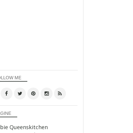
OLLOW ME
AGINE
bie Queenskitchen