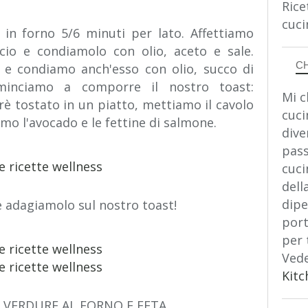
Rice
cuci
 in forno 5/6 minuti per lato. Affettiamo
cio e condiamolo con olio, aceto e sale.
C
 e condiamo anch'esso con olio, succo di
minciamo a comporre il nostro toast:
Mi c
rè tostato in un piatto, mettiamo il cavolo
cuci
mo l'avocado e le fettine di salmone.
dive
pass
cuci
dell
dipe
 adagiamolo sul nostro toast!
port
per 
Vede
Kitc
 VERDURE AL FORNO E FETA