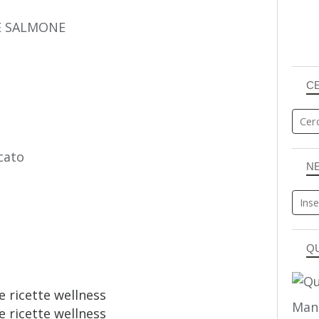
E SALMONE
C
cato
N
Q
Man