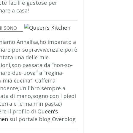
tte facili e gustose per
nare a casa!
HI SONO
hiamo Annalisa,ho imparato a
nare per sopravvivenza e poi è
ntata una delle mie
ioni,son passata da “non-so-
nare-due-uova" a "regina-
a-mia-cucina". Caffeina-
ndente,un libro sempre a
ata di mano,sogno con i piedi
terra e le mani in pasta;)
re il profilo di
Queen's
hen
sul portale blog Overblog