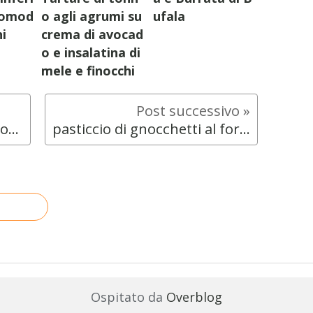
 Pomod
o agli agrumi su
ufala
ni
crema di avocad
o e insalatina di
mele e finocchi
risotto alla zucca con gorgonzola e nocciole
pasticcio di gnocchetti al forno con pomodori e fagiolini
Ospitato da
Overblog