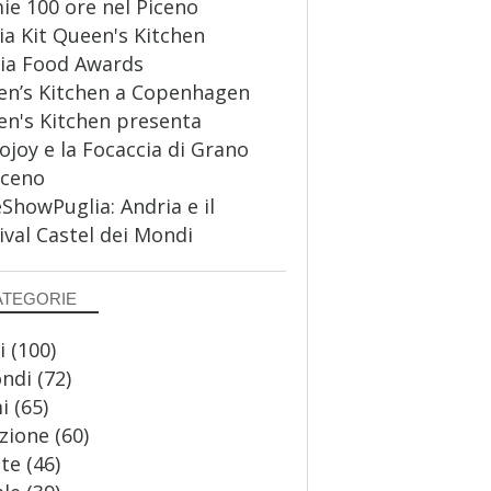
ie 100 ore nel Piceno
a Kit Queen's Kitchen
ia Food Awards
n’s Kitchen a Copenhagen
n's Kitchen presenta
ojoy e la Focaccia di Grano
aceno
howPuglia: Andria e il
ival Castel dei Mondi
ATEGORIE
i
(100)
ondi
(72)
i
(65)
zione
(60)
te
(46)