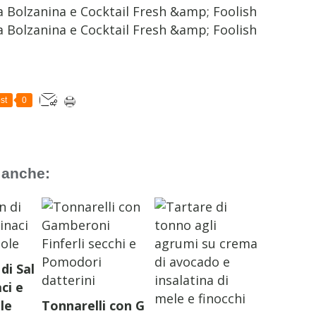
st
0
 anche:
di Sal
ci e
le
Tonnarelli con G