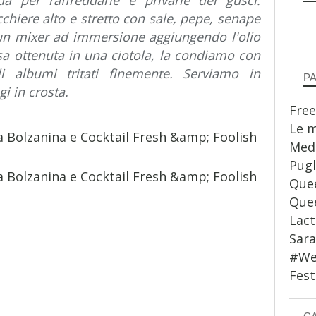
a per raffreddarle e privarle dei gusci.
cchiere alto e stretto con sale, pepe, senape
un mixer ad immersione aggiungendo l'olio
lsa ottenuta in una ciotola, la condiamo con
gli albumi tritati finemente. Serviamo in
P
 in crosta.
Free
Le m
Medi
Pugl
Quee
Quee
Lact
Sar
#WeS
Fest