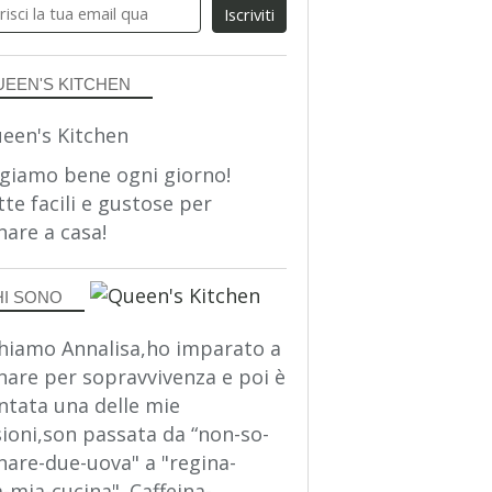
UEEN'S KITCHEN
giamo bene ogni giorno!
tte facili e gustose per
nare a casa!
HI SONO
hiamo Annalisa,ho imparato a
nare per sopravvivenza e poi è
ntata una delle mie
ioni,son passata da “non-so-
nare-due-uova" a "regina-
a-mia-cucina". Caffeina-