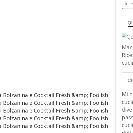
Q
Man
Rice
cuci
C
Mi c
cuci
dive
pass
cuci
dell