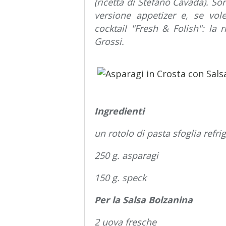
(ricetta di Stefano Cavada). So
versione appetizer e, se vole
cocktail "Fresh & Folish": la
Grossi.
Ingredienti
un rotolo di pasta sfoglia refri
250 g. asparagi
150 g. speck
Per la Salsa Bolzanina
2 uova fresche