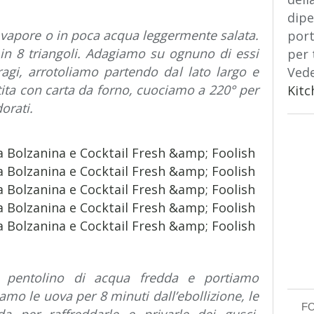
dipe
l vapore o in poca acqua leggermente salata.
port
 in 8 triangoli. Adagiamo su ognuno di essi
per 
ragi, arrotoliamo partendo dal lato largo e
Vede
tita con carta da forno, cuociamo a 220° per
Kitc
orati.
pentolino di acqua fredda e portiamo
mo le uova per 8 minuti dall’ebollizione, le
F