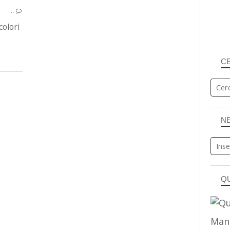
…
FETA
colori
ALBICOCCHE
C
N
Q
Man