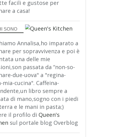
tte facili e gustose per
nare a casa!
HI SONO
hiamo Annalisa,ho imparato a
nare per sopravvivenza e poi è
ntata una delle mie
ioni,son passata da “non-so-
nare-due-uova" a "regina-
a-mia-cucina". Caffeina-
ndente,un libro sempre a
ata di mano,sogno con i piedi
terra e le mani in pasta;)
re il profilo di
Queen's
hen
sul portale blog Overblog