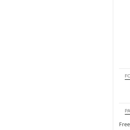
F
P
Free