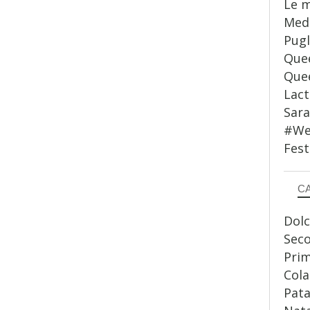
Le m
Medi
Pugl
Quee
Quee
Lact
Sar
#WeS
Fest
C
Dolc
Sec
Prim
Cola
Pata