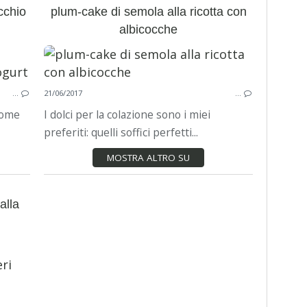
cchio
plum-cake di semola alla ricotta con
albicocche
TORTA
NAKED CAKE
…
21/06/2017
…
FROSTING ALLO YOGURT
 come
I dolci per la colazione sono i miei
ALBICOCCHE
preferiti: quelli soffici perfetti...
PISTACCHIO
FESTA DELLA MAMMA
MOSTRA ALTRO SU
alla
INSALATA
RUCOLA
GAMBERI