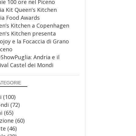
ie 100 ore nel Piceno
a Kit Queen's Kitchen
ia Food Awards
n’s Kitchen a Copenhagen
n's Kitchen presenta
ojoy e la Focaccia di Grano
aceno
howPuglia: Andria e il
ival Castel dei Mondi
ATEGORIE
i
(100)
ondi
(72)
i
(65)
zione
(60)
te
(46)