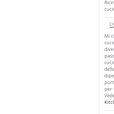
Rice
cuci
C
Mi c
cuci
dive
pass
cuci
dell
dipe
port
per 
Vede
Kitc