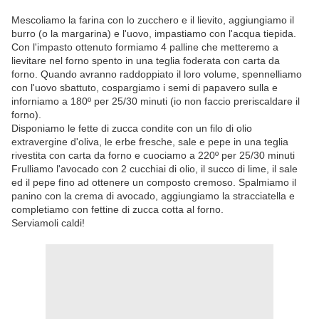
Mescoliamo la farina con lo zucchero e il lievito, aggiungiamo il
burro (o la margarina) e l'uovo, impastiamo con l'acqua tiepida.
Con l'impasto ottenuto formiamo 4 palline che metteremo a
lievitare nel forno spento in una teglia foderata con carta da
forno. Quando avranno raddoppiato il loro volume, spennelliamo
con l'uovo sbattuto, cospargiamo i semi di papavero sulla e
inforniamo a 180º per 25/30 minuti (io non faccio preriscaldare il
forno).
Disponiamo le fette di zucca condite con un filo di olio
extravergine d'oliva, le erbe fresche, sale e pepe in una teglia
rivestita con carta da forno e cuociamo a 220º per 25/30 minuti
Frulliamo l'avocado con 2 cucchiai di olio, il succo di lime, il sale
ed il pepe fino ad ottenere un composto cremoso. Spalmiamo il
panino con la crema di avocado, aggiungiamo la stracciatella e
completiamo con fettine di zucca cotta al forno.
Serviamoli caldi!