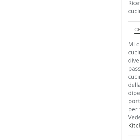
Rice
cuci
C
Mi c
cuci
dive
pass
cuci
dell
dipe
port
per 
Vede
Kitc