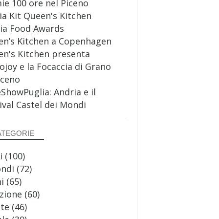
ie 100 ore nel Piceno
a Kit Queen's Kitchen
ia Food Awards
n’s Kitchen a Copenhagen
n's Kitchen presenta
ojoy e la Focaccia di Grano
aceno
howPuglia: Andria e il
ival Castel dei Mondi
ATEGORIE
i
(100)
ondi
(72)
i
(65)
zione
(60)
te
(46)