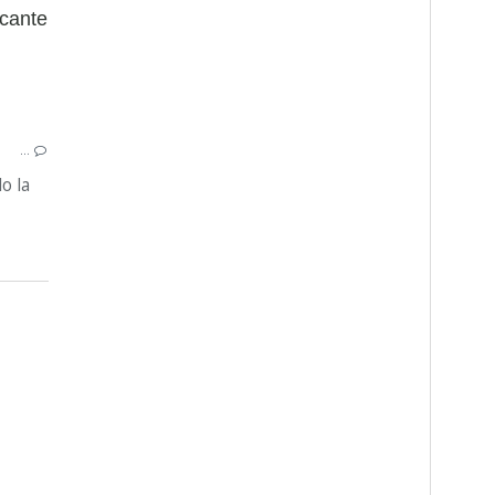
ccante
PASTA
SPECK
…
RADICCHIO
o la
RICOTTADIBUFALA
COTTODIFICHI