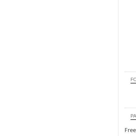
F
P
Free