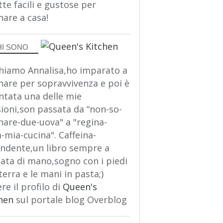
tte facili e gustose per
nare a casa!
HI SONO
hiamo Annalisa,ho imparato a
nare per sopravvivenza e poi è
ntata una delle mie
ioni,son passata da “non-so-
nare-due-uova" a "regina-
a-mia-cucina". Caffeina-
ndente,un libro sempre a
ata di mano,sogno con i piedi
terra e le mani in pasta;)
re il profilo di
Queen's
hen
sul portale blog Overblog