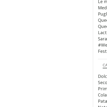
Le m
Medi
Pugl
Quee
Quee
Lact
Sar
#WeS
Fest
C
Dolc
Sec
Prim
Cola
Pata