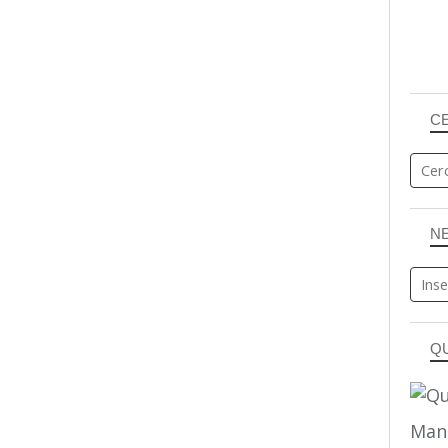
C
N
Q
Man