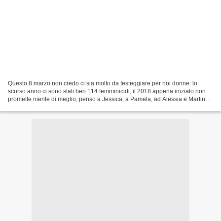
Questo 8 marzo non credo ci sia molto da festeggiare per noi donne: lo
scorso anno ci sono stati ben 114 femminicidi, il 2018 appena iniziato non
promette niente di meglio, penso a Jessica, a Pamela, ad Alessia e Martina
uccise dal padre e alla loro mamma...