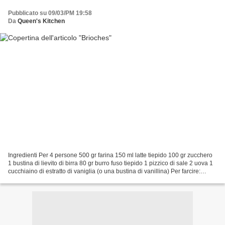
Pubblicato su 09/03/PM 19:58
Da
Queen's Kitchen
Ingredienti Per 4 persone 500 gr farina 150 ml latte tiepido 100 gr zucchero
1 bustina di lievito di birra 80 gr burro fuso tiepido 1 pizzico di sale 2 uova 1
cucchiaino di estratto di vaniglia (o una bustina di vanillina) Per farcire:
cioccolata o marmellata...