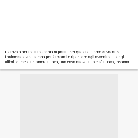
È arrivato per me il momento di partire per qualche giorno di vacanza,
finalmente avrò il tempo per fermarmi e ripensare agli avvenimenti degli
ultimi sei mesi: un amore nuovo, una casa nuova, una città nuova, insomma
un'altra vita ed io sempre restìa...