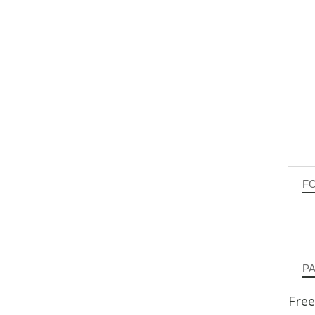
F
P
Free