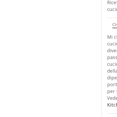
Rice
cuci
C
Mi c
cuci
dive
pass
cuci
dell
dipe
port
per 
Vede
Kitc