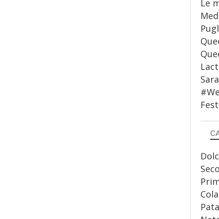
Le m
Medi
Pugl
Quee
Quee
Lact
Sar
#WeS
Fest
C
Dolc
Sec
Prim
Cola
Pata