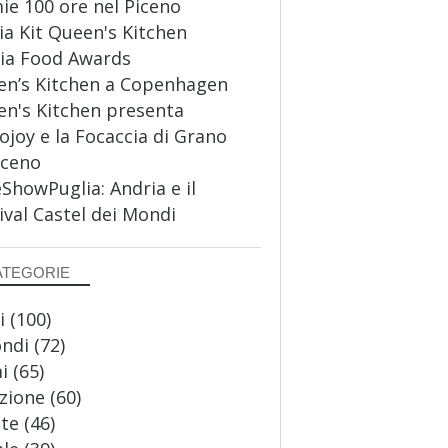
ie 100 ore nel Piceno
a Kit Queen's Kitchen
ia Food Awards
n’s Kitchen a Copenhagen
n's Kitchen presenta
ojoy e la Focaccia di Grano
aceno
howPuglia: Andria e il
ival Castel dei Mondi
ATEGORIE
i
(100)
ondi
(72)
i
(65)
zione
(60)
te
(46)