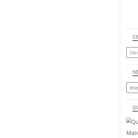
C
N
Q
Man