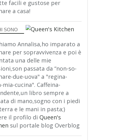
tte facili e gustose per
nare a casa!
HI SONO
hiamo Annalisa,ho imparato a
nare per sopravvivenza e poi è
ntata una delle mie
ioni,son passata da “non-so-
nare-due-uova" a "regina-
a-mia-cucina". Caffeina-
ndente,un libro sempre a
ata di mano,sogno con i piedi
terra e le mani in pasta;)
re il profilo di
Queen's
hen
sul portale blog Overblog